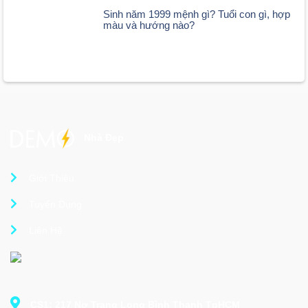
Sinh năm 1999 mệnh gì? Tuổi con gì, hợp
màu và hướng nào?
Nhà Đẹp
Giới Thiệu
Tuyển Dụng
Liên Hệ
CS1: 217 Nơ Trang Long Bình Thạnh TpHCM